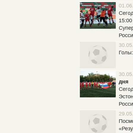
01.06
Сегод
15:00
Супер
Росс
30.05
Голы: 
30.05
дня
Сегод
Эстон
Росси
29.05
Посмо
«Резу