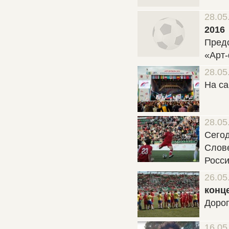
28.05
2016
Пред
«Арт
28.05
На са
28.05
Сегод
Слове
Росси
26.05
конц
Дорог
16.05