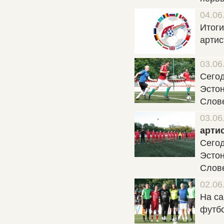
04.06
Итоги
артис
03.06
Сегод
Эстон
Слове
03.06
арти
Сегод
Эстон
Слове
02.06
На са
футб