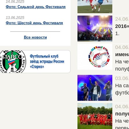
14.06.2025
Фото: Седьмой день Фестиваля
13.06.2025
24.06
Фото: Шестой день Фестиваля
2016
1.
Все новости
04.06
имен
На че
полу
03.06
На са
футб
04.06
полу
На че
первы