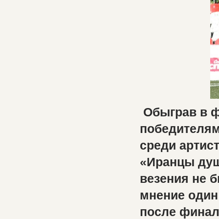
Обыграв в ф
победителям
среди артис
«Иранцы душ
везения не 
мнение один
после финал