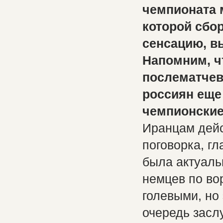
чемпионата 
которой сбо
сенсацию, в
Напомним, ч
послематчев
россиян еще
чемпионские
Иранцам дейс
поговорка, гла
была актуальн
немцев по во
голевыми, но
очередь засл