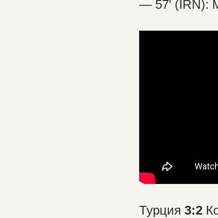
— 57' (IRN):
Турция
3:2
К