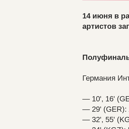
14 июня в р
артистов з
Полуфиналы 
Германия Ин
— 10', 16' (G
— 29' (GER):
— 32', 55' (K