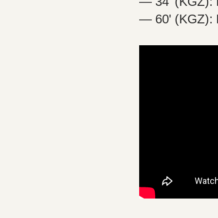
— 34' (KGZ): 
— 60' (KGZ):