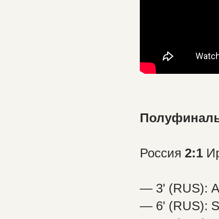
Полуфиналы 
Россия
2:1
И
— 3' (RUS): 
— 6' (RUS): 