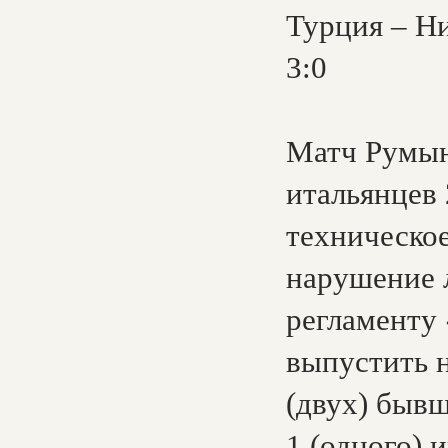
Турция – Ни
3:0
Матч Румын
итальянцев 
техническое
нарушение л
регламенту
выпустить н
(двух) быв
1 (одного) 