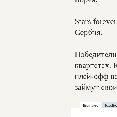
Stars forev
Сербия.
Победители
квартетах. 
плей-офф в
займут свои 
Вконтакте
FaceBo