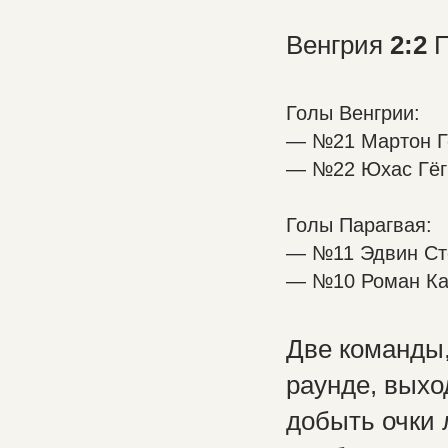
Венгрия
2:2
П
Голы Венгрии:
— №21 Мартон Ге
— №22 Юхас Гёгр
Голы Парагвая:
— №11 Эдвин Сто
— №10 Роман Ка
Две команды
раунде, выхо
добыть очки 