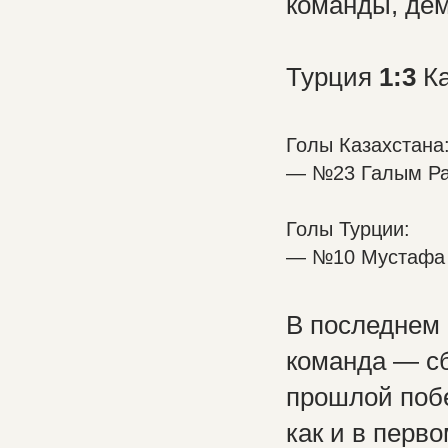
команды, дем
Турция
1:3
Ка
Голы Казахстана
— №23 Галым Райх
Голы Турции:
— №10 Мустафа К
В последнем 
команда — с
прошлой побе
как и в перво