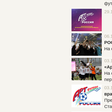
фут
29.
06.
РО
На 
03.
«А
На 
пер
03.
вра
Пре
Ста