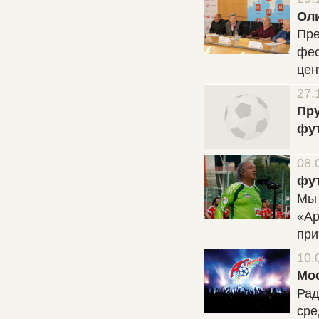
Ол
Пре
фес
цен
27.
Пру
фу
08.
фут
Мы 
«Ар
при
10.
Мос
Рад
сре