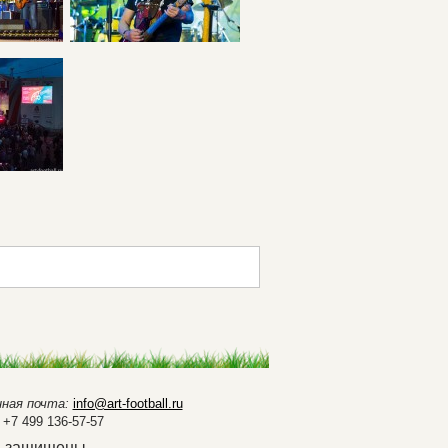
ная почта:
info@art-football.ru
+7 499 136-57-57
а защищены.