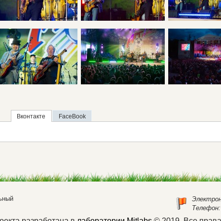
Вконтакте
FaceBook
ьный
Электрон
Телефон:
оекта разработана в
лаборатории Mitlabs
© 2019. Все прав