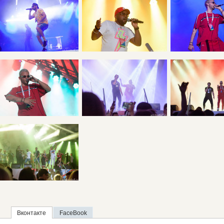
Вконтакте
FaceBook