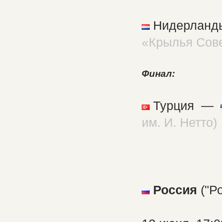
Нидерлан
«Крылья Сов
Финал:
Турция —
им. И. Нетто)
Россия
("Р