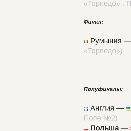
«Торпедо»
. 
Финал:
Румыния 
«Торпедо»)
Полуфиналы:
Англия —
Поле №2)
Польша
—