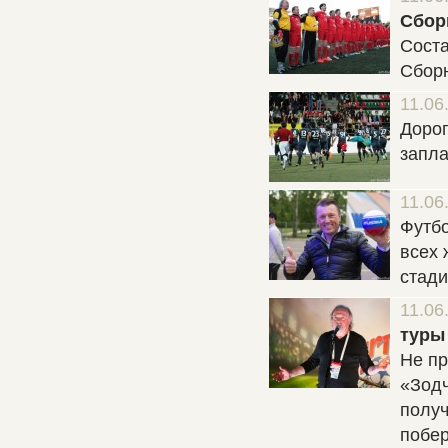
Сбор
Соста
Сборн
11.06
Дорог
запла
11.06
Футб
всех 
стади
11.06
туры
Не пр
«Зодч
получ
побер