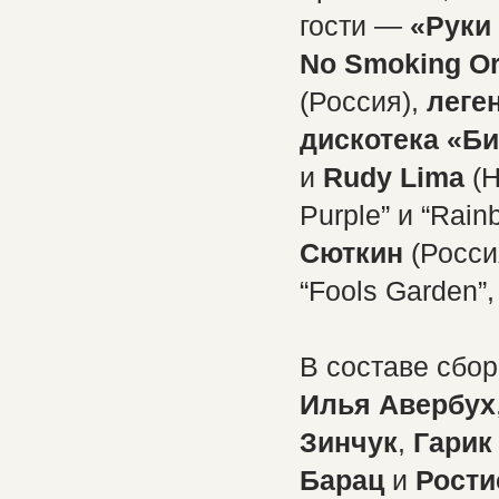
гости —
«Руки
No Smoking Or
(Россия),
леге
дискотека «Б
и
Rudy Lima
(Н
Purple” и “Rai
Сюткин
(Росси
“Fools Garden”,
В составе сбо
Илья Авербух
Зинчук
,
Гарик
Барац
и
Рости