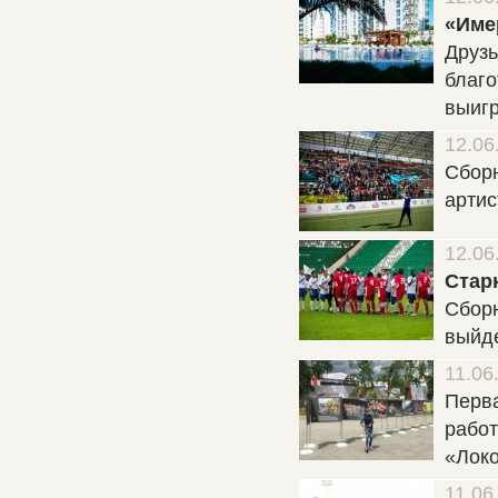
«Име
Друзь
благо
выигр
12.06
Сборн
артис
12.06
Стар
Сборн
выйде
11.06
Перва
работ
«Локо
11.06