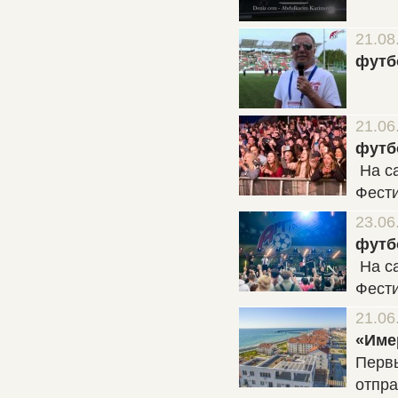
21.08
футб
21.06
футб
На с
Фести
23.06
футб
На с
Фести
21.06
«Име
Первы
отпра