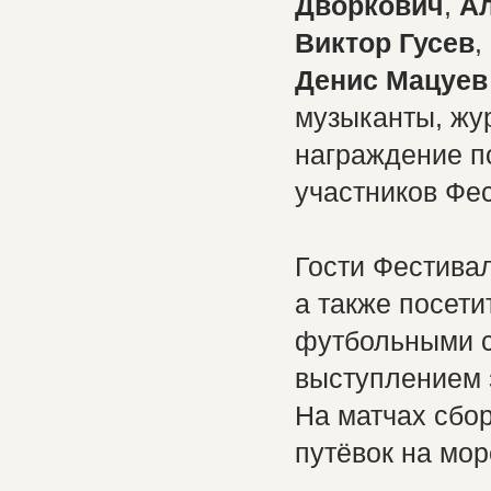
Дворкович
,
А
Виктор Гусев
,
Денис Мацуев
музыканты, жу
награждение по
участников Фе
Гости Фестива
а также посети
футбольными с
выступлением 
На матчах сбо
путёвок на мор