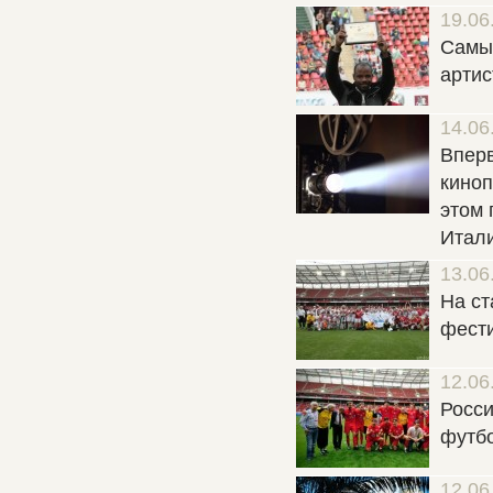
19.06
Самые
артис
14.06
Вперв
киноп
этом 
Итали
13.06
На ст
фест
12.06
Росси
футбо
12.06