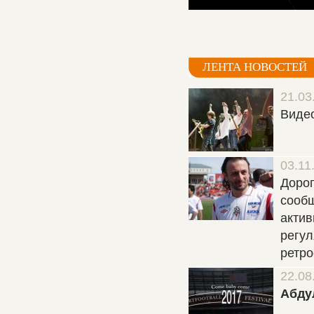
ЛЕНТА НОВОСТЕЙ
21.03
Видео
03.11
Дорог
сообщ
актив
регул
ретро
22.08
Абду