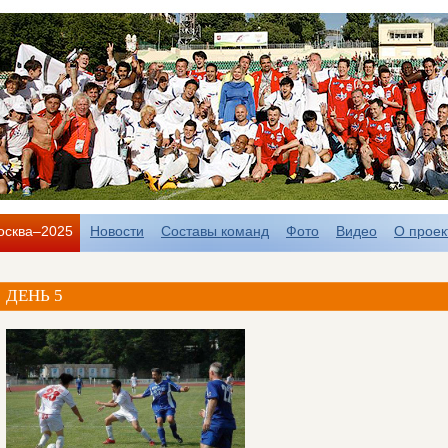
осква–2025
Новости
Составы команд
Фото
Видео
О проек
ДЕНЬ 5