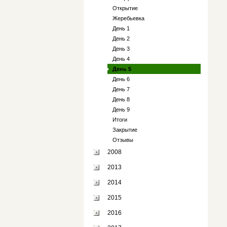
Открытие
Жеребьевка
День 1
День 2
День 3
День 4
День 5
День 6
День 7
День 8
День 9
Итоги
Закрытие
Отзывы
2008
2013
2014
2015
2016