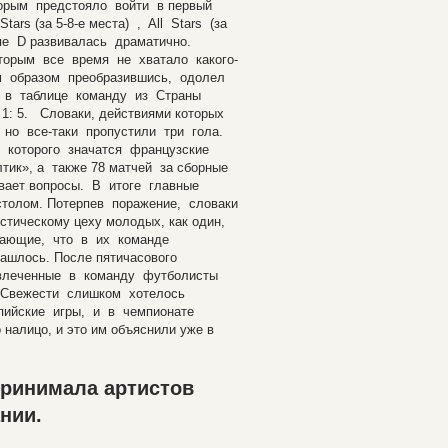
рым предстояло войти в первый
Stars (за 5-8-е места) , All Stars (за
ппе D развивалась драматично.
торым все время не хватало какого-
м образом преобразившись, одолел
и в таблице команду из Страны
1: 5. Словаки, действиями которых
, но все-таки пропустили три гола.
 которого значатся французские
тик», а также 78 матчей за сборные
ывает вопросы. В итоге главные
толом. Потерпев поражение, словаки
тическому цеху молодых, как один,
ждающие, что в их команде
ашлось. После пятичасового
ривлеченные в команду футболисты
 Свежести слишком хотелось
пийские игры, и в чемпионате
 налицо, и это им объяснили уже в
ринимала артистов
нии.