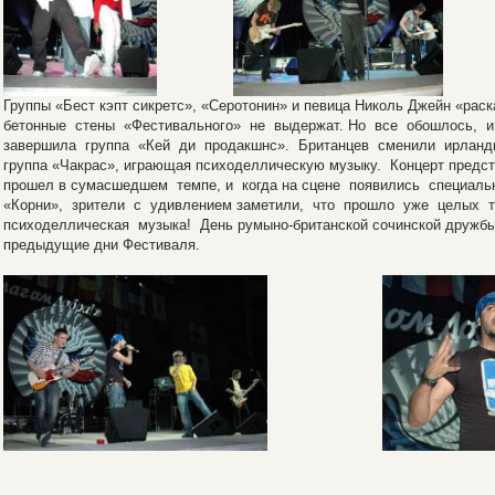
Группы «Бест кэпт сикретс», «Серотонин» и певица Николь Джейн «раск
бетонные стены «Фестивального» не выдержат. Но все обошлось, и
завершила группа «Кей ди продакшнс». Британцев сменили ирландц
группа «Чакрас», играющая психоделлическую музыку. Концерт предс
прошел в сумасшедшем темпе, и когда на сцене появились специал
«Корни», зрители с удивлением заметили, что прошло уже целых т
психоделлическая музыка! День румыно-британской сочинской дружбы 
предыдущие дни Фестиваля.