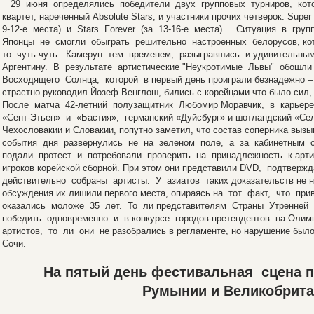
29 июня определялись победители двух групповых турниров, кото
квартет, нареченный Absolute Stars, и участники прочих четверок: Super 
9-12-е места) и Stars Forever (за 13-16-е места). Ситуация в гру
Японцы не смогли обыграть решительно настроенных белорусов, ко
то чуть-чуть. Камерун тем временем, разыгравшись и удивительны
Аргентину. В результате артистические "Неукротимые Львы" обошл
Восходящего Солнца, которой в первый день проиграли безнадежно – 
страстно руководил Йозеф Венглош, бились с корейцами что было сил
После матча 42-летний полузащитник Любомир Моравчик, в карьере
«Сент-Этьен» и «Бастия», германский «Дуйсбург» и шотландский «Сел
Чехословакии и Словакии, попутно заметил, что состав соперника выз
события дня развернулись не на зеленом поле, а за кабинетным с
подали протест и потребовали проверить на принадлежность к артис
игроков корейской сборной. При этом они представили DVD, подтвер
действительно собраны артисты. У азиатов таких доказательств не н
обсуждения их лишили первого места, опираясь на тот факт, что п
оказались моложе 35 лет. То ли представителям Страны Утренней
победить одновременно и в конкурсе городов-претендентов на Олим
артистов, то ли они не разобрались в регламенте, но нарушение было
Сочи.
На пятый день фестивальная сцена п
Румынии и Великобрита