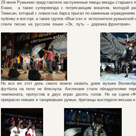
29 июня Румынию представляли заслуженные певцы-звезды старшего 
Енаке, а также суперзвезда с потрясающим вокалом, молодой раз
Темисан, который с ловкостью барса прыгал по каменным ограждениям
публику в восторг, а также группа «Blue ice» и исполнители румынск
спели песню на русском языке «Эх, путь – дорожка фронтовая».
Но все же этот день смело можно назвать днем музыки Великобри
футбола на поле не блеснула. Англичане стали обладателями пер
чемпионата, пропустив в двух играх десять голов. Но на сцене «Фе
прекрасно певших и танцевавших румын, британцы выглядели весьма и