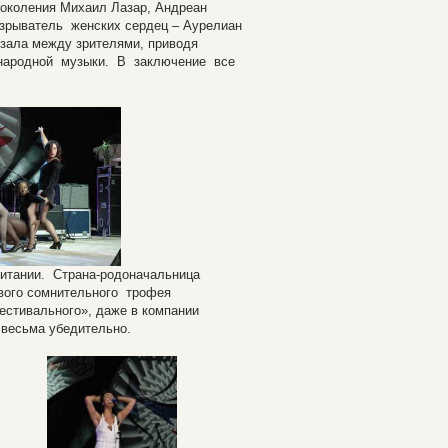
поколения Михаил Лазар, Андреан
рыватель женских сердец – Аурелиан
 зала между зрителями, приводя
ой народной музыки. В заключение все
тании. Страна-родоначальница
вого сомнительного трофея
стивального», даже в компании
 весьма убедительно.