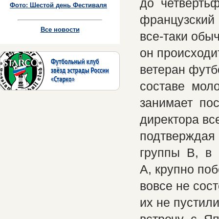
до четверть
Фото: Шестой день Фестиваля
французский 
Все новости
все-таки обы
он происходи
ветеран фут
составе мол
занимает пос
директора вс
подтверждая
группы В, в 
А, крупно по
вовсе не сос
их не пустил