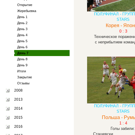
Открытие
Жеребьевка
ПОЛУФИНАЛ - ГРУП
День 1
STARS
День 2
Корея - Япо
День 3
0 : 3
День 4
Техническое поражени
День 5
с неприбытием коман
День 6
День 7
День 8
День 9
Итоги
Закрытие
Отзывы
2008
2013
ПОЛУФИНАЛ - ГРУП
2014
STARS
Польша - Рум
2015
1 : 4
2016
Голы забили
Сташевски