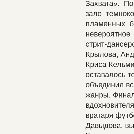
Захвата». П
зале темнок
пламенных б
невероятное 
стрит-дансер
Крылова, Анд
Криса Кельми
оставалось т
объединил вс
жанры. Финал
вдохновителя
вратаря футб
Давыдова, вы