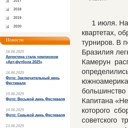
2017
2018
2019
1 июля. Нас
2020
квартетах, о
Новости
турниров. В п
Бразилия лег
16.06.2025
Аргентина стала чемпионом
Камерун рас
«Арт-футбола 2025»
определились
16.06.2025
Фото: Заключительный день
южноамерика
Фестиваля
большинство 
15.06.2025
Капитана «Не
Фото: Восьмой день Фестиваля
которого сб
14.06.2025
Фото: Седьмой день Фестиваля
советского 
13.06.2025