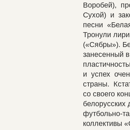
Воробей), п
Сухой) и за
песни «Бела
Тронули лир
(«Сябры»). Б
занесенный в
пластичност
и успех оче
страны. Кста
со своего ко
белорусских 
футбольно-та
коллективы «